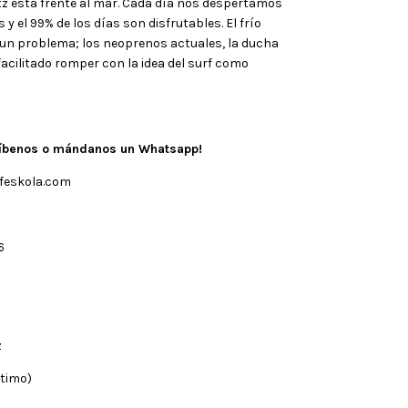
z está frente al mar. Cada día nos despertamos
y el 99% de los días son disfrutables. El frío
 un problema; los neoprenos actuales, la ducha
facilitado romper con la idea del surf como
ríbenos o mándanos un Whatsapp!
feskola.com
6
56
z
ítimo)