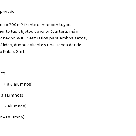
 privado
s de 200m2 frente al mar son tuyos.
te tus objetos de valor (cartera, móvil,
conexión WIFI, vestuarios para ambos sexos,
álidos, ducha caliente y una tienda donde
e Pukas Surf.
r"?
 = 4 a 6 alumnos)
= 3 alumnos)
r = 2 alumnos)
r = 1 alumno)