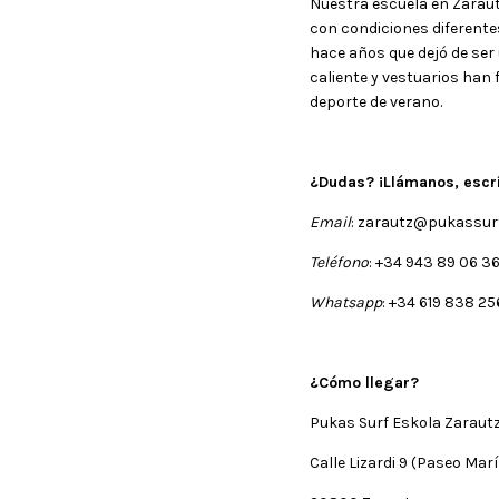
Nuestra escuela en Zaraut
con condiciones diferentes 
hace años que dejó de ser
caliente y vestuarios han 
deporte de verano.
¿Dudas? ¡Llámanos, esc
Email
: zarautz@pukassur
Teléfono
: +34 943 89 06 3
Whatsapp
: +34 619 838 2
¿Cómo llegar?
Pukas Surf Eskola Zaraut
Calle Lizardi 9 (Paseo Mar