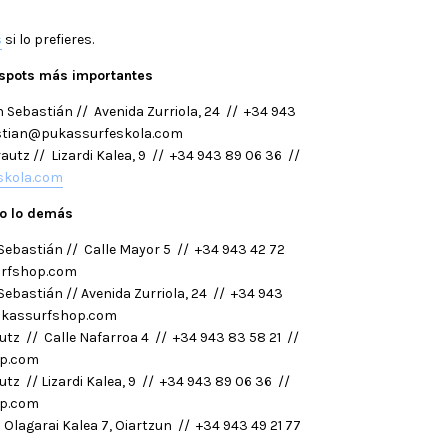
s
si lo prefieres.
 spots más importantes
 Sebastián // Avenida Zurriola, 24 // +34 943
stian@pukassurfeskola.com
autz // Lizardi Kalea, 9 // +34 943 89 06 36 //
skola.com
do lo demás
ebastián // Calle Mayor 5 // +34 943 42 72
urfshop.com
ebastián // Avenida Zurriola, 24 // +34 943
ukassurfshop.com
tz // Calle Nafarroa 4 // +34 943 83 58 21 //
p.com
tz // Lizardi Kalea, 9 // +34 943 89 06 36 //
p.com
Olagarai Kalea 7, Oiartzun // +34 943 49 21 77