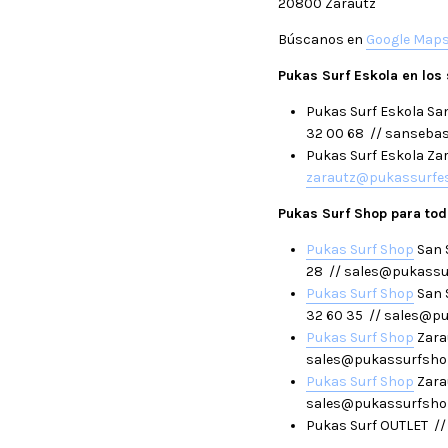
20800 Zarautz
Búscanos en
Google Map
Pukas Surf Eskola en los
Pukas Surf Eskola San
32 00 68 // sanseba
Pukas Surf Eskola Zar
zarautz@pukassurfe
Pukas Surf Shop para to
Pukas Surf Shop
San S
28 // sales@pukass
Pukas Surf Shop
San S
32 60 35 // sales@p
Pukas Surf Shop
Zarau
sales@pukassurfsho
Pukas Surf Shop
Zarau
sales@pukassurfsho
Pukas Surf OUTLET // 